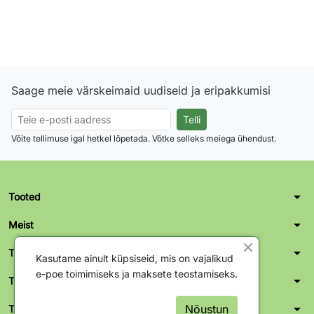
Saage meie värskeimaid uudiseid ja eripakkumisi
Võite tellimuse igal hetkel lõpetada. Võtke selleks meiega ühendust.
arrow_drop_down
Tooted
arrow_drop_down
Meist
arrow_drop_down
Teie konto
Kasutame ainult küpsiseid, mis on vajalikud
e-poe toimimiseks ja maksete teostamiseks.
arrow_drop_down
Tallinn kontor-ladu
arrow_drop_down
Nõustun
Tartu kontor-ladu