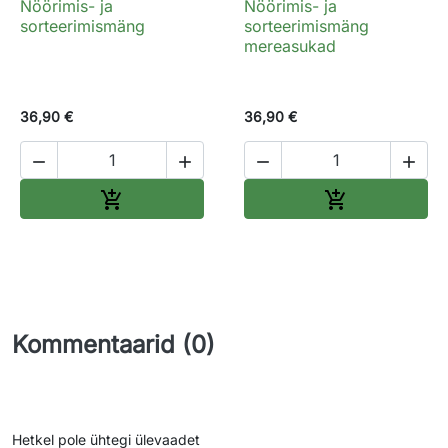
Nöörimis- ja
Nöörimis- ja
sorteerimismäng
sorteerimismäng
mereasukad
36,90 €
36,90 €




Lisa ostukorvi
Lisa ostukorv


Kommentaarid (0)
Hetkel pole ühtegi ülevaadet