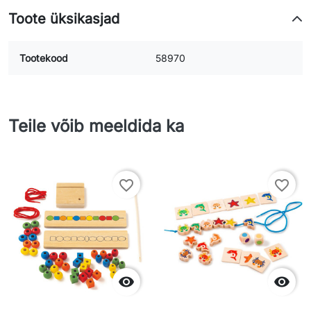
Toote üksikasjad
Tootekood
58970
Teile võib meeldida ka
favorite_border
favorite_border

