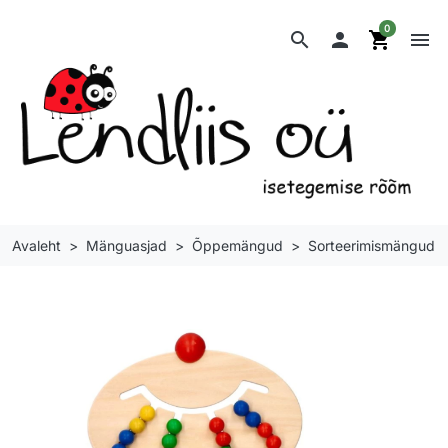
0
search

shopping_cart
menu
Avaleht
Mänguasjad
Õppemängud
Sorteerimismängud