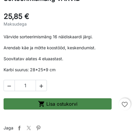
25,85 €
Maksudega
Värvide sorteerimismäng 16 näidiskaardi järgi.
Arendab käe ja mõtte koostööd, keskendumist.
Soovitatav alates 4 eluaastast.
Karbi suurus: 28*25*9 cm



Lisa ostukorvi
favorite_border
Jaga