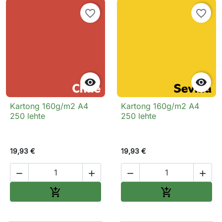
favorite_border
favorite_border


Kartong 160g/m2 A4
Kartong 160g/m2 A4
250 lehte
250 lehte
19,93 €
19,93 €




Lisa ostukorvi
Lisa ostukorv

