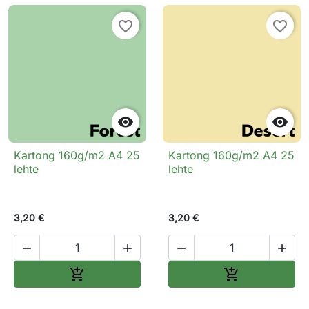
favorite_border
favorite_border


Kartong 160g/m2 A4 25
Kartong 160g/m2 A4 25
lehte
lehte
3,20 €
3,20 €




Lisa ostukorvi
Lisa ostukorv

