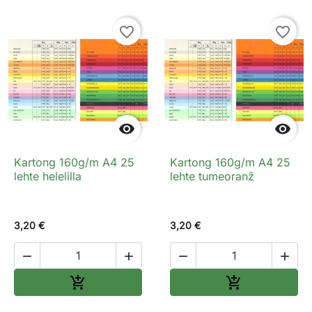
favorite_border
favorite_border


Kartong 160g/m A4 25
Kartong 160g/m A4 25
lehte helelilla
lehte tumeoranž
3,20 €
3,20 €




Lisa ostukorvi
Lisa ostukorv

