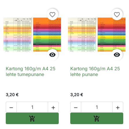
favorite_border
favorite_border


Kartong 160g/m A4 25
Kartong 160g/m A4 25
lehte tumepunane
lehte punane
3,20 €
3,20 €




Lisa ostukorvi
Lisa ostukorv

