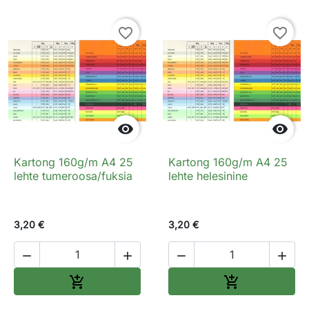
favorite_border
favorite_border


Kartong 160g/m A4 25
Kartong 160g/m A4 25
lehte tumeroosa/fuksia
lehte helesinine
3,20 €
3,20 €




Lisa ostukorvi
Lisa ostukorv

