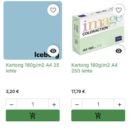
favorite_border
favorite_border


Kartong 160g/m2 A4 25
Kartong 160g/m2 A4
lehte
250 lehte
3,20 €
17,79 €




Lisa ostukorvi
Lisa ostukorv

