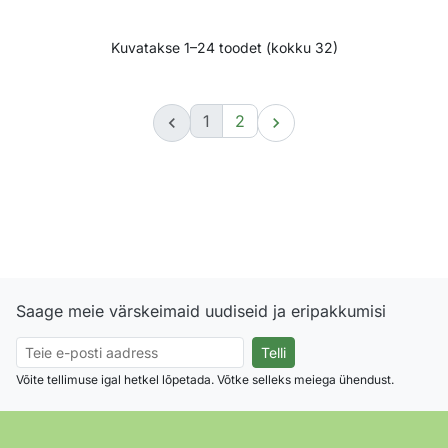
Kuvatakse 1–24 toodet (kokku 32)
1
2


Saage meie värskeimaid uudiseid ja eripakkumisi
Võite tellimuse igal hetkel lõpetada. Võtke selleks meiega ühendust.