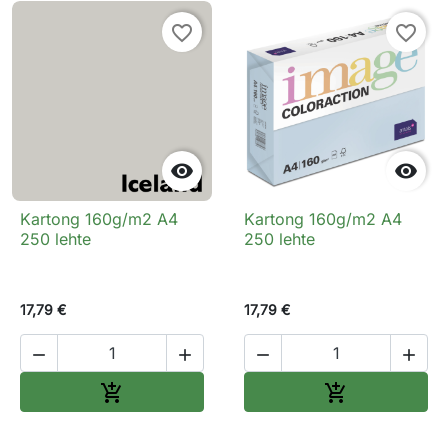
favorite_border
favorite_border


Kartong 160g/m2 A4
Kartong 160g/m2 A4
250 lehte
250 lehte
17,79 €
17,79 €




Lisa ostukorvi
Lisa ostukorv

