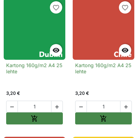
favorite_border
favorite_border


Kartong 160g/m2 A4 25
Kartong 160g/m2 A4 25
lehte
lehte
3,20 €
3,20 €




Lisa ostukorvi
Lisa ostukorv

