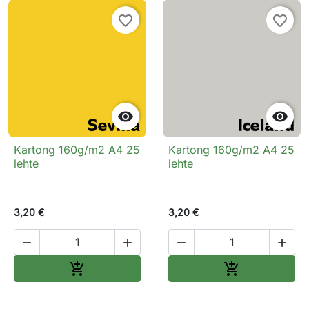
favorite_border
favorite_border


Kartong 160g/m2 A4 25
Kartong 160g/m2 A4 25
lehte
lehte
3,20 €
3,20 €




Lisa ostukorvi
Lisa ostukorv

