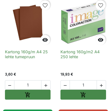
favorite_border
favorite_border


Kartong 160g/m A4 25
Kartong 160g/m2 A4
lehte tumepruun
250 lehte
3,60 €
19,93 €




Lisa ostukorvi
Lisa ostukorv

