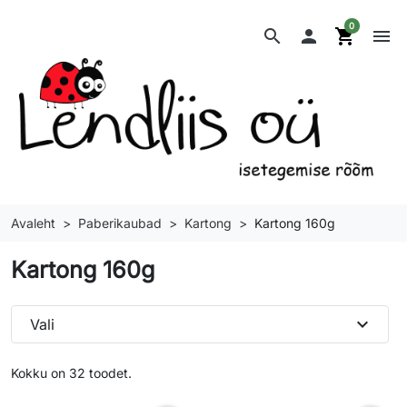
0
search

shopping_cart
menu
Avaleht
Paberikaubad
Kartong
Kartong 160g
Kartong 160g
expand_more
Vali
Kokku on 32 toodet.