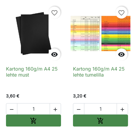
favorite_border
favorite_border


Kartong 160g/m A4 25
Kartong 160g/m A4 25
lehte must
lehte tumelilla
3,60 €
3,20 €




Lisa ostukorvi
Lisa ostukorv

